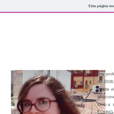
Esta página we
B
eatriz Molina-Samper
S
oy prof
de 2026.
desde el
foliacio
torno a 
ECSING