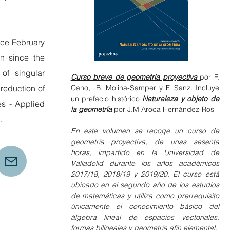
nce February
on since the
of singular
Curso breve de geometría proyectiva
por F.
 reduction of
Cano, B. Molina-Samper y F. Sanz. Incluye
un prefacio histórico
Naturaleza y objeto de
es - Applied
la geometría
por J.M Aroca Hernández-Ros
.
En este volumen se recoge un curso de
geometría proyectiva, de unas sesenta
horas, impartido en la Universidad de
Valladolid durante los años académicos
2017/18, 2018/19 y 2019/20. El curso está
ubicado en el segundo año de los estudios
de matemáticas y utiliza como prerrequisito
únicamente el conocimiento básico del
álgebra lineal de espacios vectoriales,
formas bilineales y geometría afín elemental.