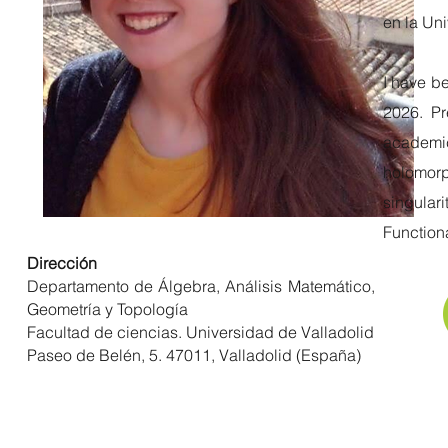
en la Uni
I have be
2026. Pr
academic
holomorph
singular
Functiona
Dirección
Departamento de Álgebra, Análisis Matemático,
Geometría y Topología
Facultad de ciencias. Universidad de Valladolid
Paseo de Belén, 5. 47011, Valladolid (España)