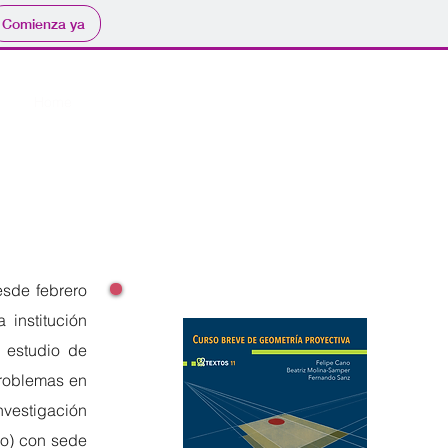
Comienza ya
Home
Publicaciones
Conferencias
Docencia
sde febrero
 institución
l estudio de
problemas en
nvestigación
do) con sede