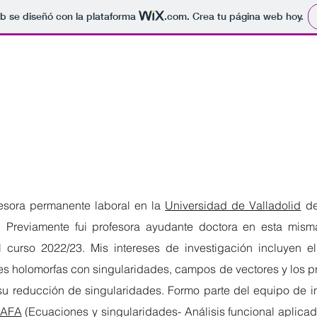
b se diseñó con la plataforma
.com
. Crea tu página web hoy.
esora permanente laboral en la
Universidad de Valladolid
de
 Previamente fui profesora ayudante doctora en esta misma
 curso 2022/23. Mis intereses de investigación incluyen e
nes holomorfas con singularidades, campos de vectores y los 
su reducción de singularidades. Formo parte del equipo de i
-AFA
(Ecuaciones y singularidades- Análisis funcional aplica